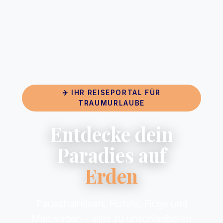
✈️ IHR REISEPORTAL FÜR
TRAUMURLAUBE
Entdecke dein
Paradies auf
Erden
Pauschalreisen, Hotels, Flüge und
Mietwagen – alles zu unschlagbaren