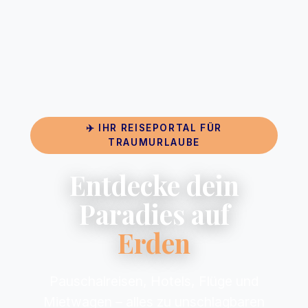
✈️ IHR REISEPORTAL FÜR
TRAUMURLAUBE
Entdecke dein
Paradies auf
Erden
Pauschalreisen, Hotels, Flüge und
Mietwagen – alles zu unschlagbaren